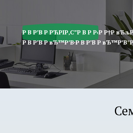
ア
プ
リ
学
Р В Р’В Р РЋРІР‚С”Р В Р Р‹Р Р†Р вЂљР
園
Р В Р’В Р вЂ™Р’В·Р В Р’В Р вЂ™Р’В°Р 
Се