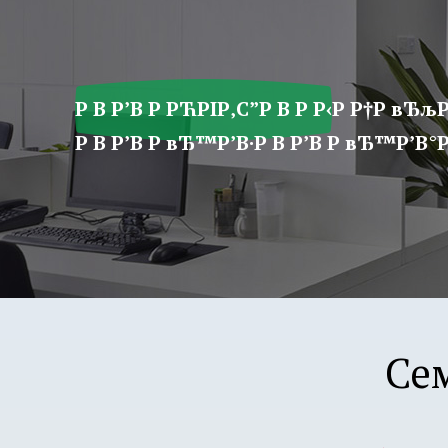
ア
プ
リ
学
Р В Р’В Р РЋРІР‚С”Р В Р Р‹Р Р†Р вЂљР
園
Р В Р’В Р вЂ™Р’В·Р В Р’В Р вЂ™Р’В°Р 
Се