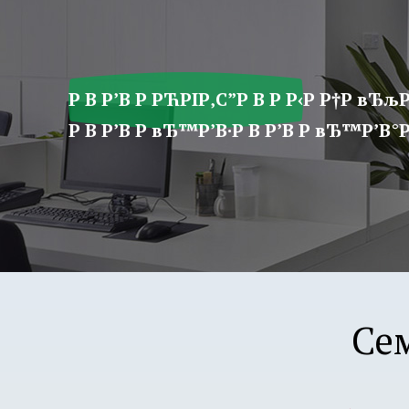
ア
プ
リ
学
Р В Р’В Р РЋРІР‚С”Р В Р Р‹Р Р†Р вЂљР
園
Р В Р’В Р вЂ™Р’В·Р В Р’В Р вЂ™Р’В°Р 
Се