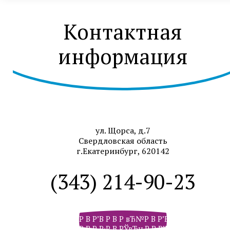
Контактная
информация
ул. Щорса, д.7
Свердловская область
г.Екатеринбург, 620142
(343) 214-90-23
Р В Р’В Р В Р вЂ№Р В Р’В Р В РІР‚В Р В Р
Р В Р Р‹Р В РЎвЂњР В Р’В Р РЋРІР‚Сћ